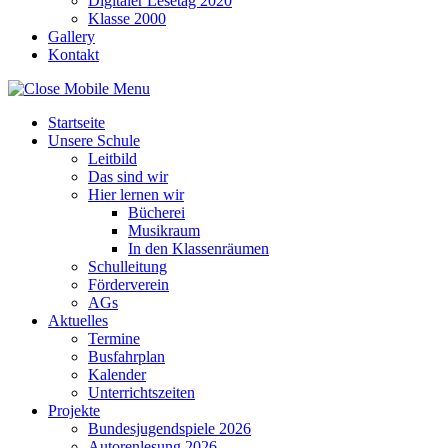
Digitaler Lesetag 2020
Klasse 2000
Gallery
Kontakt
Startseite
Unsere Schule
Leitbild
Das sind wir
Hier lernen wir
Bücherei
Musikraum
In den Klassenräumen
Schulleitung
Förderverein
AGs
Aktuelles
Termine
Busfahrplan
Kalender
Unterrichtszeiten
Projekte
Bundesjugendspiele 2026
Autorenlesung 2026